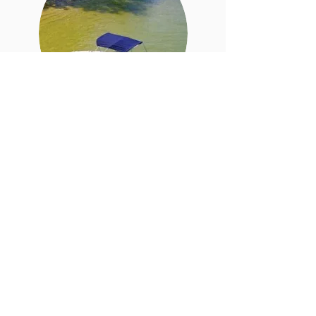
Nosso capitão mais jovem é
apaixonado pela velocidade,
fala inglês e tem duas
lanchas. A lancha anda muito
mais rápido do que as
baleeiras, ideal para chegar
rápido nas praias e ficar
mais tempo nelas As lanchas
do Capitão David são
equipadas com os seguintes
acessórios: ducha de água
doce, som com MP3 e
bluetooth, máscaras de
mergulho com snorkel,
macarrão flutuador e oferece