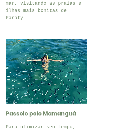
mar, visitando as praias e
ilhas mais bonitas de
Paraty
Passeio pelo Mamanguá
Para otimizar seu tempo,